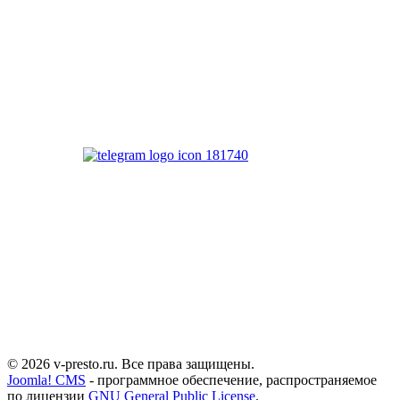
ДОГОВОР ОФЕРТЫ
Наш канал
Связаться с нами
https://t.me/PrESTO_institut
Куратор программы
https://t.me/AnisaShaidullina
© 2026 v-presto.ru. Все права защищены.
Joomla! CMS
- программное обеспечение, распространяемое
по лицензии
GNU General Public License
.