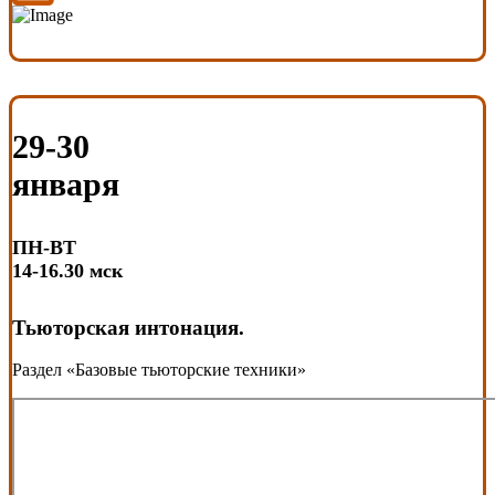
29-30
января
ПН-ВТ
14-16.30 мск
Тьюторская интонация.
Раздел «
Базовые тьюторские техники
»