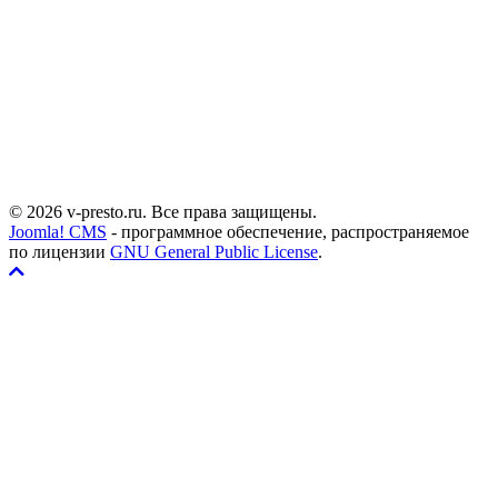
https://t.me/PrESTO_institut
Куратор программы
https://t.me/AnisaShaidullina
© 2026 v-presto.ru. Все права защищены.
Joomla! CMS
- программное обеспечение, распространяемое
по лицензии
GNU General Public License
.