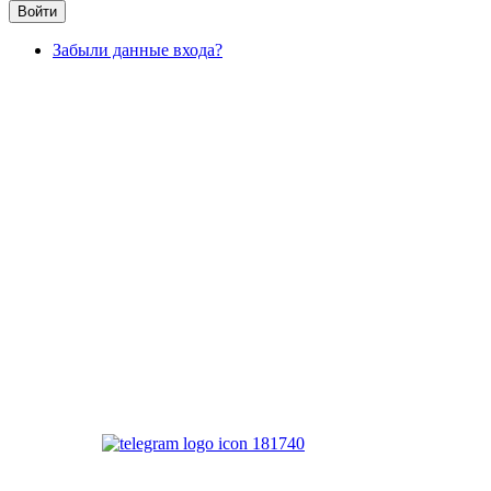
Войти
Забыли данные входа?
ДОКУМЕНТЫ ИНСТИТУТА ПрЭСТО
ПОЛИТИКА КОНФИДЕНЦИАЛЬНОСТИ
ДОГОВОР ОФЕРТЫ
Наш канал
Связаться с нами